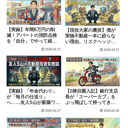
【実録】年間6万円の削
【現役大家の裏技】僕が
減！アパートの消防点検
実物不動産一本に絞らな
を「自分」でやって経費
い理由。リスクヘッジの
を削り出す方法
救世主「利回りくん」と
2026.02.27
2026.02.27
は？
不動産コラム
不動産投資
【実録】「年金代わり」
【2棟目購入記】銀行支店
が「毎月の仕送り」
長が「スーパーカブ」を
へ……友人S山が新築ワン
ぶっ飛ばして持ってき
ルーム5部屋の罠に沈んだ
た、利回り17％超の相続
2026.02.27
2026.02.26
話
案件！
【不動産】実録！物件購入と管理
【不動産】実録！物件購入と管理