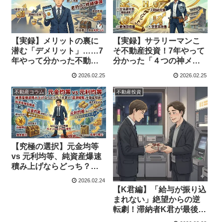
【実録】メリットの裏に
【実録】サラリーマンこ
潜む「デメリット」……7
そ不動産投資！7年やって
年やって分かった不動産
分かった「４つの神メリ
投資のリスク
ット」と残酷な現実
2026.02.25
2026.02.25
不動産コラム
不動産投資
【究極の選択】元金均等
vs 元利均等、純資産爆速
積み上げならどっち？大
家の「返済戦略」を徹底
2026.02.24
解剖！
【K君編】「給与が振り込
まれない」絶望からの逆
転劇！滞納者K君が最後に
手渡した「驚きの品」と