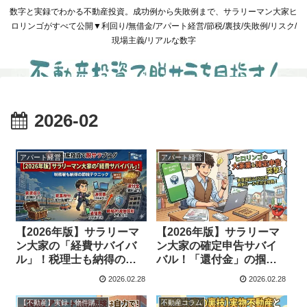
数字と実録でわかる不動産投資。成功例から失敗例まで、サラリーマン大家ヒ
ロリンゴがすべて公開▼利回り/無借金/アパート経営/節税/裏技/失敗例/リスク/
現場主義/リアルな数字
2026-02
アパート経営
アパート経営
【2026年版】サラリーマ
【2026年版】サラリーマ
ン大家の「経費サバイバ
ン大家の確定申告サバイ
ル」！税理士も納得の最
バル！「還付金」の掴み
強節税テクニック
取り方
2026.02.28
2026.02.28
【不動産】実録！物件購入と管理
不動産コラム