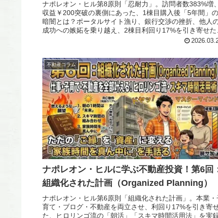
ナポレオン・ヒル第8原則「忍耐力」。訪問者数383%増
収益￥200突破の裏側にあった、1棟目購入後「5年間」
暗闇とは？ポータルサイト漁り、銀行交渉の挫折、他人
成功への嫉妬を乗り越え、2棟目利回り17%を引き寄せた
ロリンゴ流の粘り強い心の持ち方を公開。
2026.03.
不動産コラム
ナポレオン・ヒルに学ぶ不動産投資！第6回
組織化された計画（Organized Planning）
ナポレオン・ヒル第6原則「組織化された計画」。本業・
育て・ブログ・不動産を両立させ、利回り17%を引き寄
た、ヒロリンゴ流の「朝活」「スキマ時間活用法」を実