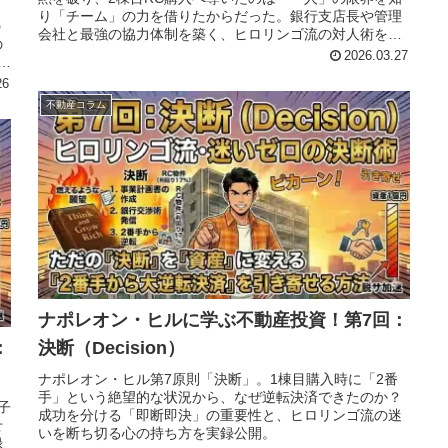
、
り「チーム」の力を借りたからだった。銀行支店長や管理
の
会社と最強の協力体制を築く、ヒロリンゴ流の対人術を公
の
開。
2026.03.27
ヒ
26
不動産コラム
ナポレオン・ヒルに学ぶ不動産投資！第7回：
：
決断（Decision）
ナポレオン・ヒル第7原則「決断」。1棟目購入時に「2番
手」という絶望的な状況から、なぜ逆転決済できたのか？
子
成功を分ける「即断即決」の重要性と、ヒロリンゴ流の迷
せ
いを断ち切る心の持ち方を実録公開。
録