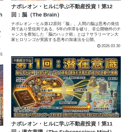
ナポレオン・ヒルに学ぶ不動産投資！第12
h
回：脳（The Brain）
ナポレオン・ヒル第12原則「脳」。人間の脳は思考の発信
局であり受信局である。5年の停滞を破り、非公開物件のチ
や
ャンスを察知した「脳のハック術」とは？サラリーマン大
サ
家ヒロリンゴが実践する思考の加速法を公開。
2026.03.30
テ
31
不動産コラム
ナポレオン・ヒルに学ぶ不動産投資！第11