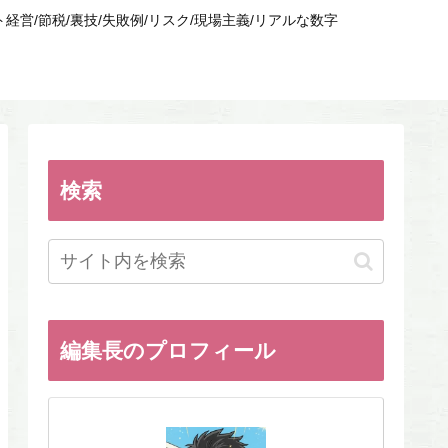
/節税/裏技/失敗例/リスク/現場主義/リアルな数字
検索
編集長のプロフィール