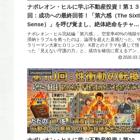
ナポレオン・ヒルに学ぶ不動産投資！第１３
回：成功への最終回答！「第六感（The Sixt
Sense）」を呼び覚まし、絶体絶命をチャン
スに変える不動産投資術
ナポレオン・ヒル完結編「第六感」。空室率40%の地獄
滞納トラブルを救ったのは、論理を超えた直感だった。
ラリーマン大家ヒロリンゴが、K君とのドラマを通じて悟
った「見えない守護の力」と、成功を確信に変えるアン
ナの立て方を公開。
2026.03.
Uncategorized