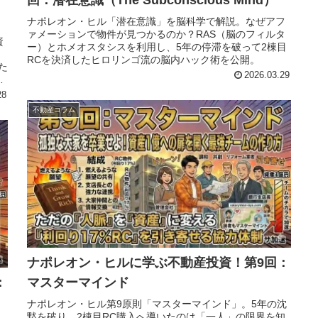
回：潜在意識（The Subconscious Mind）
ナポレオン・ヒル「潜在意識」を脳科学で解説。なぜアフ
ァメーションで物件が見つかるのか？RAS（脳のフィルタ
資
ー）とホメオスタシスを利用し、5年の停滞を破って2棟目
？
RCを決済したヒロリンゴ流の脳内ハック術を公開。
た
2026.03.29
ン
28
不動産コラム
ナポレオン・ヒルに学ぶ不動産投資！第9回：
：
マスターマインド
ナポレオン・ヒル第9原則「マスターマインド」。5年の沈
黙を破り、2棟目RC購入へ導いたのは「一人」の限界を知