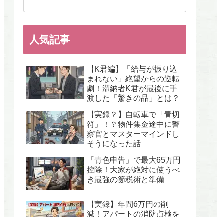
人気記事
【K君編】「給与が振り込
まれない」絶望からの逆転
劇！滞納者K君が最後に手
渡した「驚きの品」とは？
【実録？】自転車で「青切
符」！？物件集金途中に警
察官とマスターマインドし
そうになった話
「青色申告」で最大65万円
控除！大家が絶対に使うべ
き最強の節税術と準備
【実録】年間6万円の削
減！アパートの消防点検を