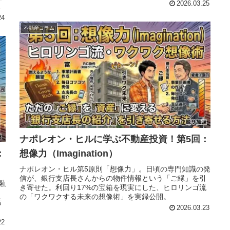
2026.03.25
方
24
不動産コラム
ナポレオン・ヒルに学ぶ不動産投資！第5回：
：
想像力（Imagination）
ナポレオン・ヒル第5原則「想像力」。日頃の専門知識の発
信が、銀行支店長さんからの物件情報という「ご縁」を引
融
き寄せた。利回り17%の宝箱を現実にした、ヒロリンゴ流
の「ワクワクする未来の想像術」を実録公開。
活
2026.03.23
22