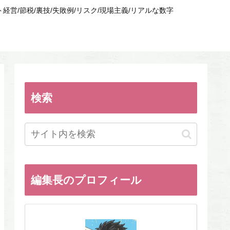
/節税/裏技/失敗例/リスク/現場主義/リアルな数字
検索
編集長のプロフィール