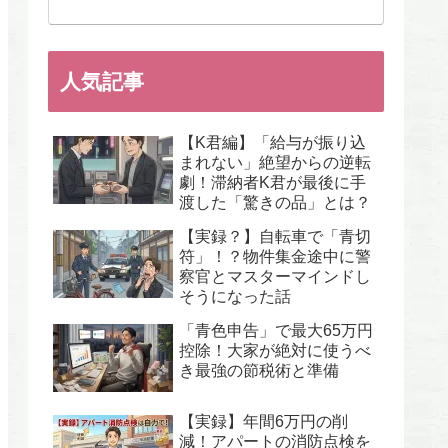
人気記事
【K君編】「給与が振り込
まれない」絶望からの逆転
劇！滞納者K君が最後に手
渡した「驚きの品」とは？
【実録？】自転車で「青切
符」！？物件集金途中に警
察官とマスターマインドし
そうになった話
「青色申告」で最大65万円
控除！大家が絶対に使うべ
き最強の節税術と準備
【実録】年間6万円の削
減！アパートの消防点検を