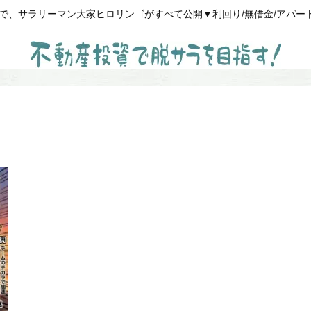
、サラリーマン大家ヒロリンゴがすべて公開▼利回り/無借金/アパート経営