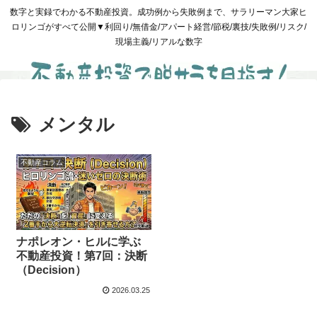
数字と実録でわかる不動産投資。成功例から失敗例まで、サラリーマン大家ヒ
ロリンゴがすべて公開▼利回り/無借金/アパート経営/節税/裏技/失敗例/リスク/
現場主義/リアルな数字
メンタル
不動産コラム
ナポレオン・ヒルに学ぶ
不動産投資！第7回：決断
（Decision）
2026.03.25