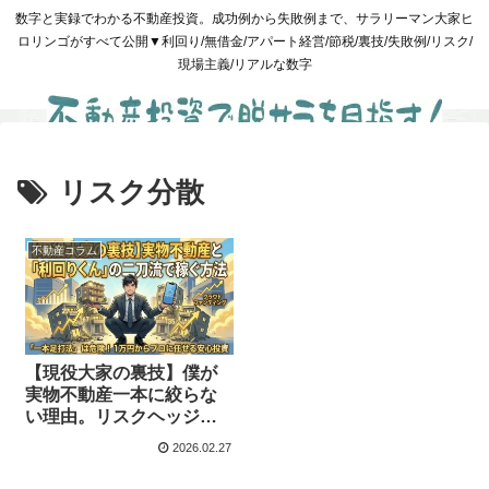
数字と実録でわかる不動産投資。成功例から失敗例まで、サラリーマン大家ヒ
ロリンゴがすべて公開▼利回り/無借金/アパート経営/節税/裏技/失敗例/リスク/
現場主義/リアルな数字
リスク分散
不動産コラム
【現役大家の裏技】僕が
実物不動産一本に絞らな
い理由。リスクヘッジの
救世主「利回りくん」と
2026.02.27
は？