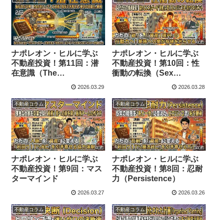
に変える不動産投資術
ナポレオン・ヒルに学ぶ
ナポレオン・ヒルに学ぶ
不動産投資！第11回：潜
不動産投資！第10回：性
在意識（The
衝動の転換（Sex
Subconscious Mind）
Transmutation）
2026.03.29
2026.03.28
不動産コラム
不動産コラム
ナポレオン・ヒルに学ぶ
ナポレオン・ヒルに学ぶ
不動産投資！第9回：マス
不動産投資！第8回：忍耐
ターマインド
力（Persistence）
2026.03.27
2026.03.26
不動産コラム
不動産コラム