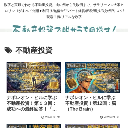
数字と実録でわかる不動産投資。成功例から失敗例まで、サラリーマン大家ヒ
ロリンゴがすべて公開▼利回り/無借金/アパート経営/節税/裏技/失敗例/リスク/
現場主義/リアルな数字
不動産投資
不動産コラム
不動産コラム
ナポレオン・ヒルに学ぶ
ナポレオン・ヒルに学ぶ
不動産投資！第１３回：
不動産投資！第12回：脳
成功への最終回答！「第
（The Brain）
六感（The Sixth
2026.03.31
2026.03.30
Sense）」を呼び覚ま
し、絶体絶命をチャンス
不動産コラム
Uncategorized