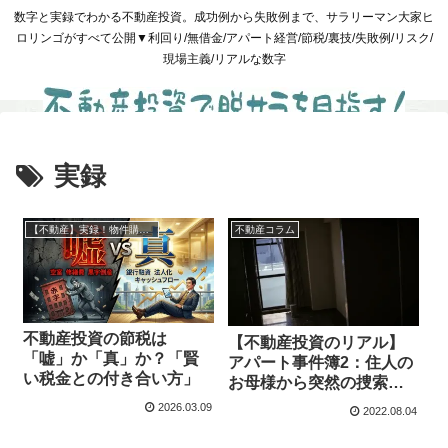
数字と実録でわかる不動産投資。成功例から失敗例まで、サラリーマン大家ヒ
ロリンゴがすべて公開▼利回り/無借金/アパート経営/節税/裏技/失敗例/リスク/
現場主義/リアルな数字
実録
【不動産】実録！物件購入と管理
不動産コラム
不動産投資の節税は
【不動産投資のリアル】
「嘘」か「真」か？「賢
アパート事件簿2：住人の
い税金との付き合い方」
お母様から突然の捜索願
い
2026.03.09
2022.08.04