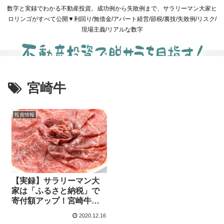
数字と実録でわかる不動産投資。成功例から失敗例まで、サラリーマン大家ヒ
ロリンゴがすべて公開▼利回り/無借金/アパート経営/節税/裏技/失敗例/リスク/
現場主義/リアルな数字
宮崎牛
投資情報
【実録】サラリーマン大
家は「ふるさと納税」で
寄付額アップ！宮崎牛
700gの衝撃と賢い節税術
2020.12.16