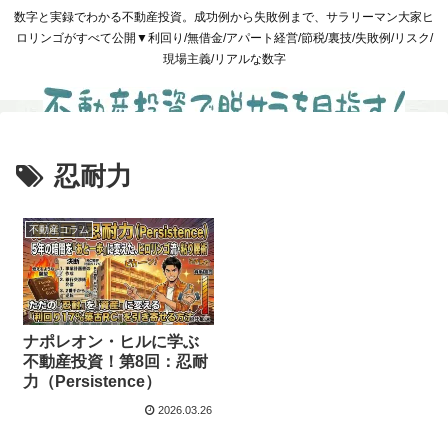
数字と実録でわかる不動産投資。成功例から失敗例まで、サラリーマン大家ヒ
ロリンゴがすべて公開▼利回り/無借金/アパート経営/節税/裏技/失敗例/リスク/
現場主義/リアルな数字
忍耐力
不動産コラム
ナポレオン・ヒルに学ぶ
不動産投資！第8回：忍耐
力（Persistence）
2026.03.26