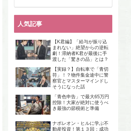
人気記事
【K君編】「給与が振り込
まれない」絶望からの逆転
劇！滞納者K君が最後に手
渡した「驚きの品」とは？
【実録？】自転車で「青切
符」！？物件集金途中に警
察官とマスターマインドし
そうになった話
「青色申告」で最大65万円
控除！大家が絶対に使うべ
き最強の節税術と準備
ナポレオン・ヒルに学ぶ不
動産投資！第１３回：成功