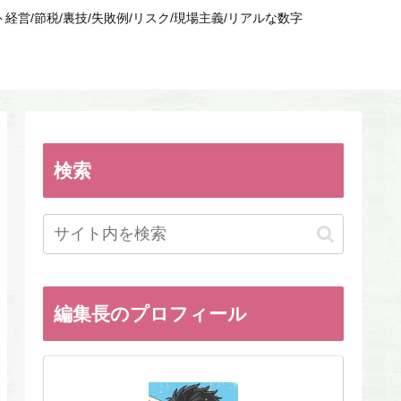
/節税/裏技/失敗例/リスク/現場主義/リアルな数字
検索
編集長のプロフィール