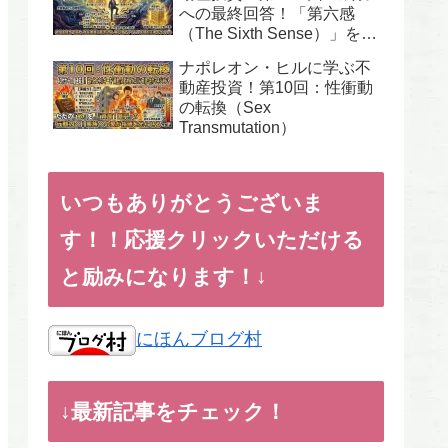
への最終回答！「第六感
（The Sixth Sense）」を呼
び覚まし、絶体絶命をチャ
ナポレオン・ヒルに学ぶ不
ンスに変える不動産投資術
動産投資！第10回：性衝動
の転換（Sex
Transmutation）
いつもありがとうございま
す！！応援クリックいただける
と励みになります！↓
にほんブログ村
↓最新記事をチェック！