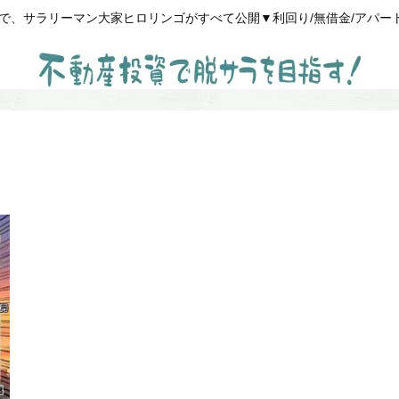
、サラリーマン大家ヒロリンゴがすべて公開▼利回り/無借金/アパート経営