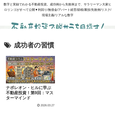
数字と実録でわかる不動産投資。成功例から失敗例まで、サラリーマン大家ヒ
ロリンゴがすべて公開▼利回り/無借金/アパート経営/節税/裏技/失敗例/リスク/
現場主義/リアルな数字
成功者の習慣
不動産コラム
ナポレオン・ヒルに学ぶ
不動産投資！第9回：マス
ターマインド
2026.03.27