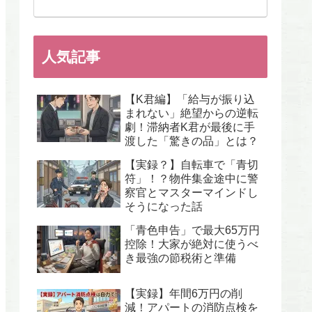
人気記事
【K君編】「給与が振り込
まれない」絶望からの逆転
劇！滞納者K君が最後に手
渡した「驚きの品」とは？
【実録？】自転車で「青切
符」！？物件集金途中に警
察官とマスターマインドし
そうになった話
「青色申告」で最大65万円
控除！大家が絶対に使うべ
き最強の節税術と準備
【実録】年間6万円の削
減！アパートの消防点検を