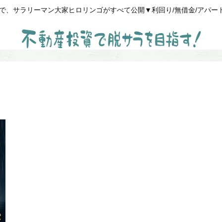
、サラリーマン大家ヒロリンゴがすべて公開▼利回り/無借金/アパート経営