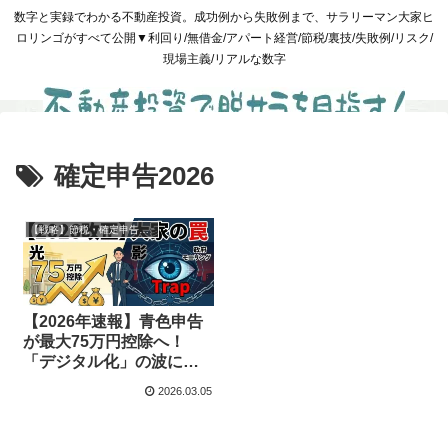
数字と実録でわかる不動産投資。成功例から失敗例まで、サラリーマン大家ヒ
ロリンゴがすべて公開▼利回り/無借金/アパート経営/節税/裏技/失敗例/リスク/
現場主義/リアルな数字
確定申告2026
【戦略】節税・確定申告・出口
【2026年速報】青色申告
が最大75万円控除へ！
「デジタル化」の波に乗
るか、罠にハマるか。大
2026.03.05
家の分かれ道