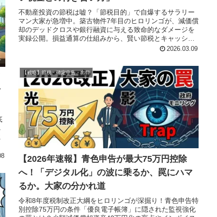
不動産投資の節税は嘘？「節税目的」で自爆するサラリー
マン大家が急増中。築古物件7年目のヒロリンゴが、減価償
却のデッドクロスや銀行融資に与える致命的なダメージを
実録公開。損益通算の仕組みから、賢い節税とキャッシュ
フローの残し方を解説します。
2026.03.09
【戦略】節税・確定申告・出口
付
底
し
ヒ
08
【2026年速報】青色申告が最大75万円控除
へ！「デジタル化」の波に乗るか、罠にハマ
るか。大家の分かれ道
令和8年度税制改正大綱をヒロリンゴが深掘り！青色申告特
別控除75万円の条件「優良電子帳簿」に隠された監視強化