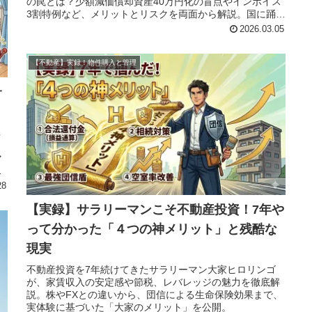
の罠とは？少額減価償却資産40万円化の盲点やインボイス
3割特例など、メリットとリスクを両面から解説。国に踊ら
されない最強の節税戦略。
2026.03.05
【不動産】実録！物件購入と管理
サ
解
マ
め
28
【実録】サラリーマンこそ不動産投資！7年や
って分かった「４つの神メリット」と残酷な
現実
不動産投資を7年続けてきたサラリーマン大家ヒロリンゴ
が、家賃収入の安定感や節税、レバレッジの魅力を徹底解
説。株やFXとの違いから、団信による生命保険効果まで、
実体験に基づいた「大家のメリット」を公開。