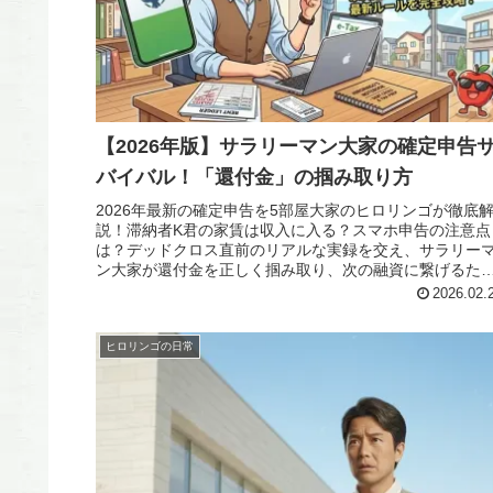
【2026年版】サラリーマン大家の確定申告
バイバル！「還付金」の掴み取り方
2026年最新の確定申告を5部屋大家のヒロリンゴが徹底
説！滞納者K君の家賃は収入に入る？スマホ申告の注意点
は？デッドクロス直前のリアルな実録を交え、サラリー
ン大家が還付金を正しく掴み取り、次の融資に繋げるた
の秘策を公開します。
2026.02.
ヒロリンゴの日常