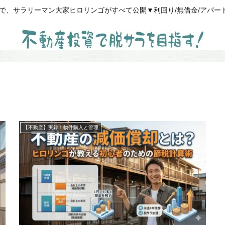
、サラリーマン大家ヒロリンゴがすべて公開▼利回り/無借金/アパート経営
【不動産】実録！物件購入と管理