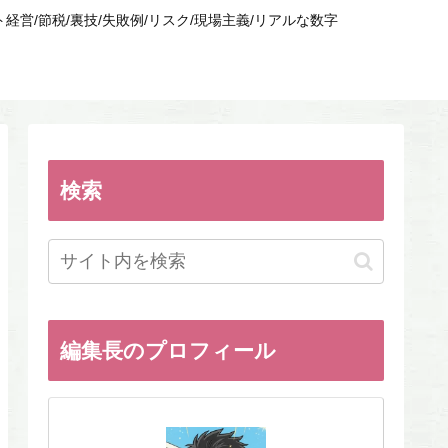
/節税/裏技/失敗例/リスク/現場主義/リアルな数字
検索
編集長のプロフィール