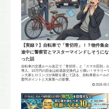
【実録？】自転車で「青切符」！？物件集金
途中に警察官とマスターマインドしそうにな
った話
自転車の交通ルール改正で「青切符」と「スマホ罰則」
導入。10万円の罰金は給湯器交換代より痛い！サラリー
ン大家ヒロリンゴが体験を通じて語る、自転車新ルール
驚愕ポイントと大家業への影響。
2026.05.
【不動産】実録！物件購入と管理