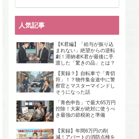
人気記事
【K君編】「給与が振り込
まれない」絶望からの逆転
劇！滞納者K君が最後に手
渡した「驚きの品」とは？
【実録？】自転車で「青切
符」！？物件集金途中に警
察官とマスターマインドし
そうになった話
「青色申告」で最大65万円
控除！大家が絶対に使うべ
き最強の節税術と準備
【実録】年間6万円の削
減！アパートの消防点検を