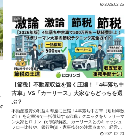
2026.02.25
節税
【節税】不動産収益を賢く圧縮！「4年落ち中
ロ
、
古車」VS「カーリース」大家ならどっちを選
に
め
ぶ？
07
不動産投資の利益を即座に圧縮！4年落ち中古車（耐用年数
2年）を定率法で一括償却する節税テクニックをサラリーマ
ン大家ヒロリンゴが実録解説。カーリースとのキャッシュ
フロー比較や、銀行融資・家事按分の注意点まで、経営者
必見の車両経費化ガイド。
2021.02.20