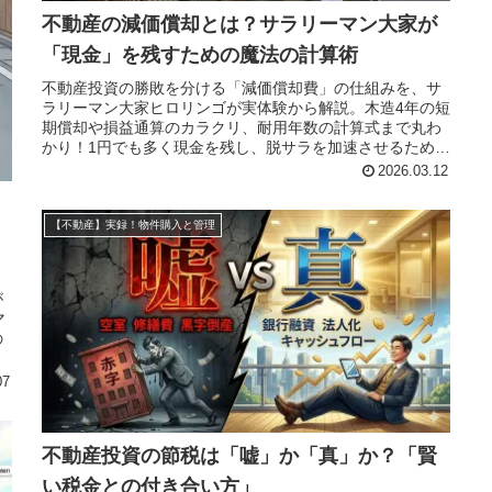
不動産の減価償却とは？サラリーマン大家が
「現金」を残すための魔法の計算術
不動産投資の勝敗を分ける「減価償却費」の仕組みを、サ
ラリーマン大家ヒロリンゴが実体験から解説。木造4年の短
期償却や損益通算のカラクリ、耐用年数の計算式まで丸わ
かり！1円でも多く現金を残し、脱サラを加速させるための
必須知識を公開します。
2026.03.12
【不動産】実録！物件購入と管理
が
マ
の
07
不動産投資の節税は「嘘」か「真」か？「賢
い税金との付き合い方」