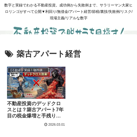
数字と実録でわかる不動産投資。成功例から失敗例まで、サラリーマン大家ヒ
ロリンゴがすべて公開▼利回り/無借金/アパート経営/節税/裏技/失敗例/リスク/
現場主義/リアルな数字
築古アパート経営
【不動産】実録！物件購入と管理
不動産投資のデッドクロ
スとは？築古アパート7年
目の税金爆増と手残り激
減の実録
2026.03.01