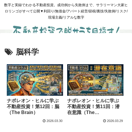
数字と実録でわかる不動産投資。成功例から失敗例まで、サラリーマン大家ヒ
ロリンゴがすべて公開▼利回り/無借金/アパート経営/節税/裏技/失敗例/リスク/
現場主義/リアルな数字
脳科学
不動産コラム
不動産コラム
ナポレオン・ヒルに学ぶ
ナポレオン・ヒルに学ぶ
不動産投資！第12回：脳
不動産投資！第11回：潜
（The Brain）
在意識（The
Subconscious Mind）
2026.03.30
2026.03.29