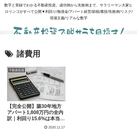
数字と実録でわかる不動産投資。成功例から失敗例まで、サラリーマン大家ヒ
ロリンゴがすべて公開▼利回り/無借金/アパート経営/節税/裏技/失敗例/リスク/
現場主義/リアルな数字
諸費用
不動産投資
【完全公開】築30年地方
アパート1,808万円の全内
訳｜利回り15.6%は本当に
お得なのか？
2020.11.17