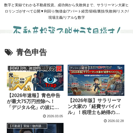
数字と実録でわかる不動産投資。成功例から失敗例まで、サラリーマン大家ヒ
ロリンゴがすべて公開▼利回り/無借金/アパート経営/節税/裏技/失敗例/リスク/
現場主義/リアルな数字
青色申告
【戦略】節税・確定申告・出口
アパート経営
【2026年速報】青色申告
【2026年版】サラリーマ
が最大75万円控除へ！
ン大家の「経費サバイバ
「デジタル化」の波に乗
ル」！税理士も納得の最
るか、罠にハマるか。大
2026.03.05
強節税テクニック
家の分かれ道
2026.02.28
【不動産】実録！物件購入と管理