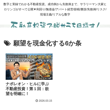
数字と実録でわかる不動産投資。成功例から失敗例まで、サラリーマン大家ヒ
ロリンゴがすべて公開▼利回り/無借金/アパート経営/節税/裏技/失敗例/リスク/
現場主義/リアルな数字
願望を現金化する6か条
ヒロリンゴの日常
ナポレオン・ヒルに学ぶ
不動産投資！第１回：欲
望を明確に！
2026.03.15