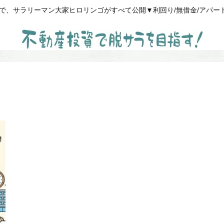
、サラリーマン大家ヒロリンゴがすべて公開▼利回り/無借金/アパート経営