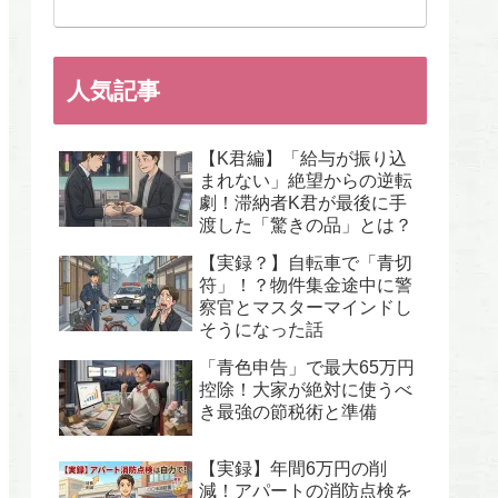
人気記事
【K君編】「給与が振り込
まれない」絶望からの逆転
劇！滞納者K君が最後に手
渡した「驚きの品」とは？
【実録？】自転車で「青切
符」！？物件集金途中に警
察官とマスターマインドし
そうになった話
「青色申告」で最大65万円
控除！大家が絶対に使うべ
き最強の節税術と準備
【実録】年間6万円の削
減！アパートの消防点検を