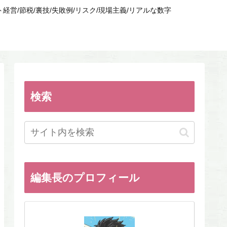
/節税/裏技/失敗例/リスク/現場主義/リアルな数字
検索
編集長のプロフィール