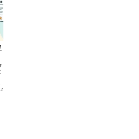
理
普
定
）
態
12