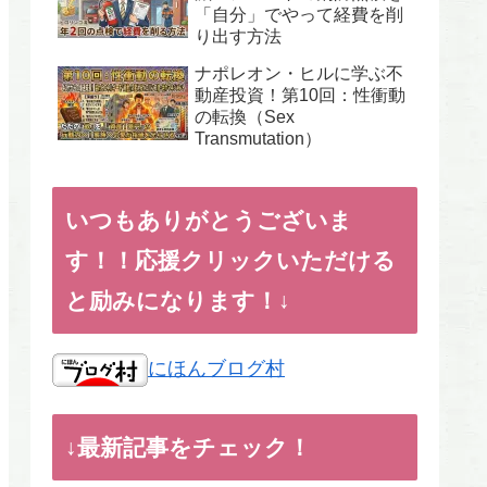
「自分」でやって経費を削
り出す方法
ナポレオン・ヒルに学ぶ不
動産投資！第10回：性衝動
の転換（Sex
Transmutation）
いつもありがとうございま
す！！応援クリックいただける
と励みになります！↓
にほんブログ村
↓最新記事をチェック！