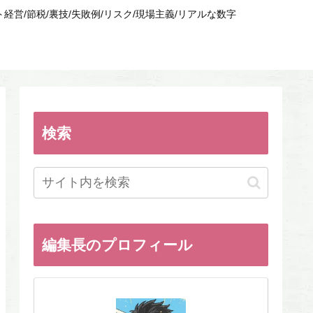
/節税/裏技/失敗例/リスク/現場主義/リアルな数字
検索
編集長のプロフィール