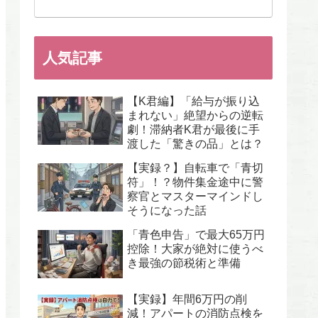
人気記事
【K君編】「給与が振り込
まれない」絶望からの逆転
劇！滞納者K君が最後に手
渡した「驚きの品」とは？
【実録？】自転車で「青切
符」！？物件集金途中に警
察官とマスターマインドし
そうになった話
「青色申告」で最大65万円
控除！大家が絶対に使うべ
き最強の節税術と準備
【実録】年間6万円の削
減！アパートの消防点検を