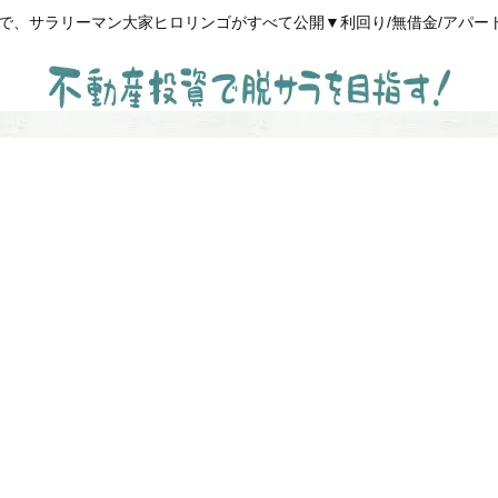
、サラリーマン大家ヒロリンゴがすべて公開▼利回り/無借金/アパート経営