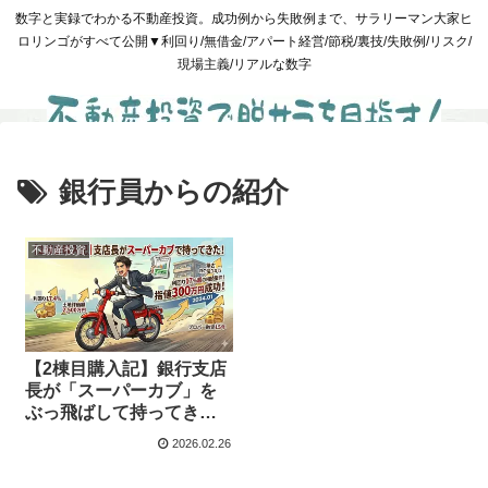
数字と実録でわかる不動産投資。成功例から失敗例まで、サラリーマン大家ヒ
ロリンゴがすべて公開▼利回り/無借金/アパート経営/節税/裏技/失敗例/リスク/
現場主義/リアルな数字
銀行員からの紹介
不動産投資
【2棟目購入記】銀行支店
長が「スーパーカブ」を
ぶっ飛ばして持ってき
た、利回り17％超の相続
2026.02.26
案件！