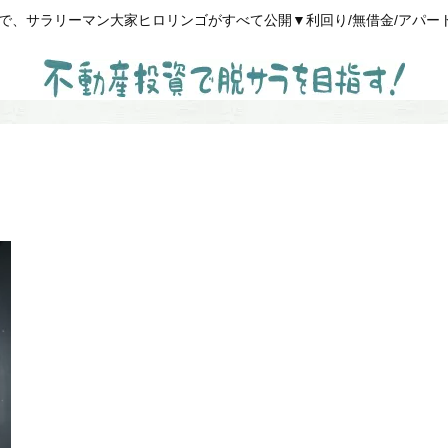
、サラリーマン大家ヒロリンゴがすべて公開▼利回り/無借金/アパート経営