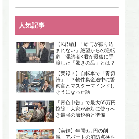
人気記事
【K君編】「給与が振り込
まれない」絶望からの逆転
劇！滞納者K君が最後に手
渡した「驚きの品」とは？
【実録？】自転車で「青切
符」！？物件集金途中に警
察官とマスターマインドし
そうになった話
「青色申告」で最大65万円
控除！大家が絶対に使うべ
き最強の節税術と準備
【実録】年間6万円の削
減！アパートの消防点検を