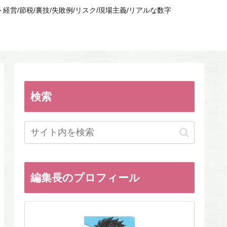
/節税/裏技/失敗例/リスク/現場主義/リアルな数字
検索
編集長のプロフィール