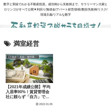
数字と実録でわかる不動産投資。成功例から失敗例まで、サラリーマン大家ヒ
ロリンゴがすべて公開▼利回り/無借金/アパート経営/節税/裏技/失敗例/リスク/
現場主義/リアルな数字
満室経営
【不動産】実録！物件購入と管理
【2021年成績公開】平均
入居率90%！賃貸管理会
社に頼らず「自力」で満
室を勝ち取った1年
2022.01.05