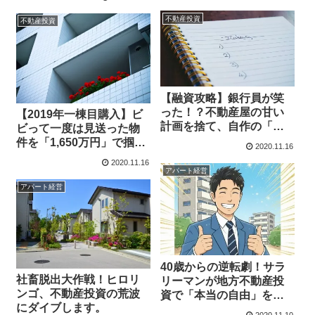
不動産投資
不動産投資
【融資攻略】銀行員が笑
った！？不動産屋の甘い
【2019年一棟目購入】ビ
計画を捨て、自作の「辛
ビって一度は見送った物
口事業計画」で審査を突
件を「1,650万円」で掴み
2020.11.16
破した話
取った執念の実録
2020.11.16
アパート経営
アパート経営
40歳からの逆転劇！サラ
社畜脱出大作戦！ヒロリ
リーマンが地方不動産投
ンゴ、不動産投資の荒波
資で「本当の自由」を掴
にダイブします。
めるか？