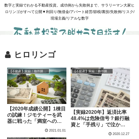
数字と実録でわかる不動産投資。成功例から失敗例まで、サラリーマン大家ヒ
ロリンゴがすべて公開▼利回り/無借金/アパート経営/節税/裏技/失敗例/リスク/
現場主義/リアルな数字
ヒロリンゴ
【不動産】実録！物件購入と管理
【不動産】実録！物件購入と管理
【2020年成績公開】1棟目
【実録2020年】返済比率
の試練！ジモティーを武
48.4%は危険信号？銀行融
器に戦った「満室への執
資と「手残り」で泣かな
念」
いための適正比率と地方
2021.01.01
2020.12.27
大家のリアル