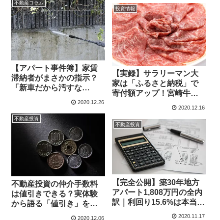
不動産コラム
投資情報
【アパート事件簿】家賃
【実録】サラリーマン大
滞納者がまさかの指示？
家は「ふるさと納税」で
「新車だから汚すな
寄付額アップ！宮崎牛
よ！」の衝撃と大家の苦
700gの衝撃と賢い節税術
2020.12.26
悩
2020.12.16
不動産投資
不動産投資
【完全公開】築30年地方
不動産投資の仲介手数料
アパート1,808万円の全内
は値引きできる？実体験
訳｜利回り15.6%は本当に
から語る「値引き」を引
お得なのか？
き出す究極の交渉術
2020.11.17
2020.12.06